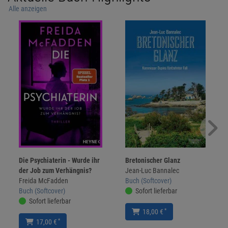
Alle anzeigen
Die Psychiaterin - Wurde ihr
Bretonischer Glanz
der Job zum Verhängnis?
Jean-Luc Bannalec
Freida McFadden
Buch (Softcover)
Buch (Softcover)
Sofort lieferbar
Sofort lieferbar
*
18,00 €
*
17,00 €